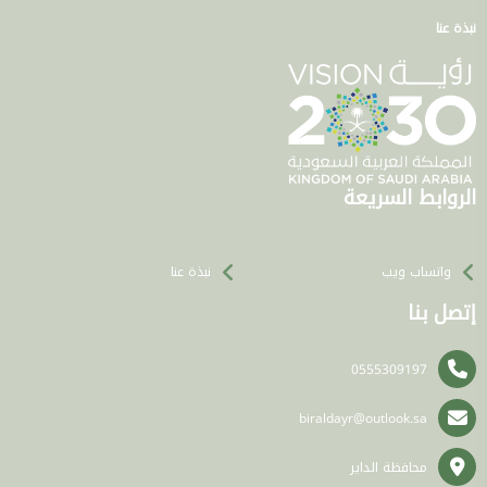
نبذة عنا
الروابط السريعة
واتساب ويب
نبذة عنا
إتصل بنا
0555309197
biraldayr@outlook.sa
محافظة الداير