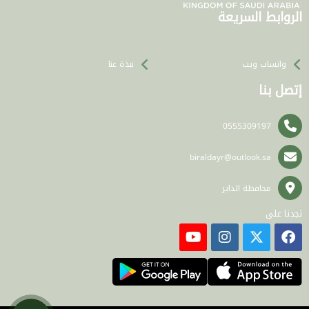
الروابط السريعة
واتساب ويب
نبذة عنا
إتصل بنا
0555309197
biraldayr@outlook.sa
محافظة الداير
تجدنا على